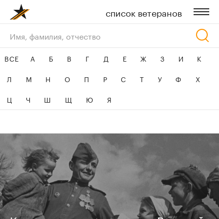
список ветеранов
ресурсы
ВСЕ
А
Б
В
Г
Д
Е
Ж
З
И
К
контакты
Л
М
Н
О
П
Р
С
Т
У
Ф
Х
Ц
Ч
Ш
Щ
Ю
Я