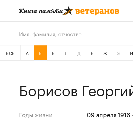
ВСЕ
А
Б
В
Г
Д
Е
Ж
З
Борисов Георги
Годы жизни
09 апреля 1916 