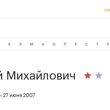
сп
И
К
Л
М
Н
О
П
Р
С
Т
У
й Михайлович
– 27 июня 2007