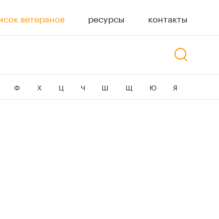
исок ветеранов
ресурсы
контакты
Ф
Х
Ц
Ч
Ш
Щ
Ю
Я