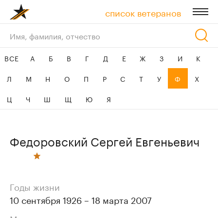
список ветеранов
ресурсы
ВСЕ
А
Б
В
Г
Д
Е
Ж
З
И
К
контакты
Л
М
Н
О
П
Р
С
Т
У
Ф
Х
Ц
Ч
Ш
Щ
Ю
Я
Федоровский Сергей Евгеньевич
Годы жизни
10 сентября 1926 – 18 марта 2007