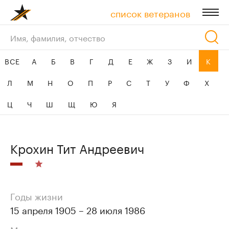
список ветеранов
ресурсы
ВСЕ
А
Б
В
Г
Д
Е
Ж
З
И
К
контакты
Л
М
Н
О
П
Р
С
Т
У
Ф
Х
Ц
Ч
Ш
Щ
Ю
Я
Крохин Тит Андреевич
Годы жизни
15 апреля 1905 – 28 июля 1986