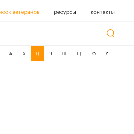
исок ветеранов
ресурсы
контакты
Ф
Х
Ц
Ч
Ш
Щ
Ю
Я