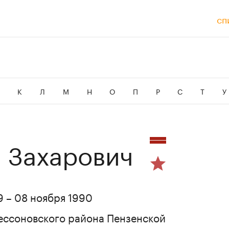
сп
И
К
Л
М
Н
О
П
Р
С
Т
У
 Захарович
9 – 08 ноября 1990
Бессоновского района Пензенской