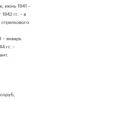
к; июнь 1941 –
1942 гг. – в
о стрелкового
3 – январь
4 гг. –
ант.
есоруб,